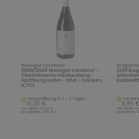
Weingut Landerer
Auggene
2008/2009 Weingut Landerer -
2019 Aug
Oberrotweiler Henkenberg -
Altenberg
Spätburgunder - QbA - trocken,
Kabinett 
0,75 L
Versandfertig in 1 - 3 Tagen.
Versandf
10,35 €
6,95 
inkl. MwSt,
Versand
inkl. MwSt,
Ve
Grundpreis: 13,80 € / L
Grundpreis: 9