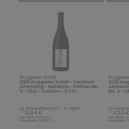
Auggener Schäf
Auggene
2016 Auggener Schäf - Laufener
2022 Aug
Altenberg - Nebbiolo - Edition No.
Altenber
5 - QbA - trocken - 0,75 L
No. 5 - Q
Versandfertig in 1 - 3 Tagen.
Versandf
19,64 €
11,53 
inkl. MwSt,
Versand
inkl. MwSt,
Ve
Grundpreis: 26,19 € / L
Grundpreis: 1