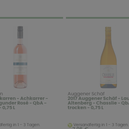
en
Auggener Schäf
karren - Achkarrer -
2017 Auggener Schäf - La
under Rosé - QbA -
Altenberg - Chasslie - Qb
 0,75 L
trocken - 0,75 L
ertig in 1 - 3 Tagen.
Versandfertig in 1 - 3 Tagen.