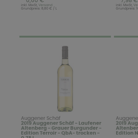
6,60 €
7,98 €
inkl. MwSt,
Versand
inkl. MwSt,
Ve
Grundpreis: 8,80 € / L
Grundpreis: 1
Auggener Schäf
Auggene
2019 Auggener Schäf - Laufener
2019 Aug
Altenberg - Grauer Burgunder -
Altenber
Edition Terroir - QbA- trocken -
Edition N
0,75 L