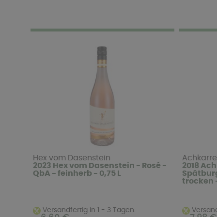
Hex vom Dasenstein
Achkarr
2023 Hex vom Dasenstein - Rosé -
2018 Ach
QbA - feinherb - 0,75 L
Spätburg
trocken -
Versandfertig in 1 - 3 Tagen.
Versandf