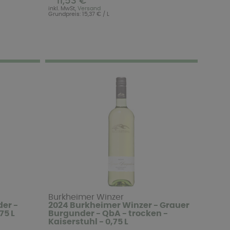
11,53 €
inkl. MwSt,
Versand
Grundpreis: 15,37 € / L
Burkheimer Winzer
er -
2024 Burkheimer Winzer - Grauer
75 L
Burgunder - QbA - trocken -
Kaiserstuhl - 0,75 L