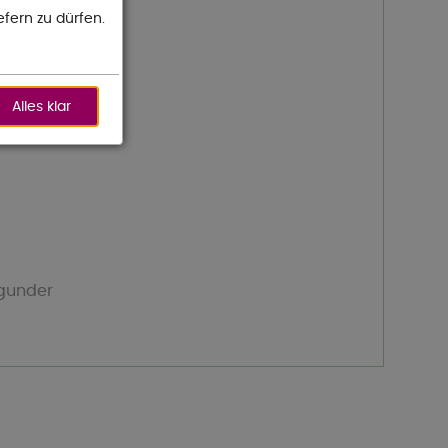
efern zu dürfen.
Alles klar
rgunder