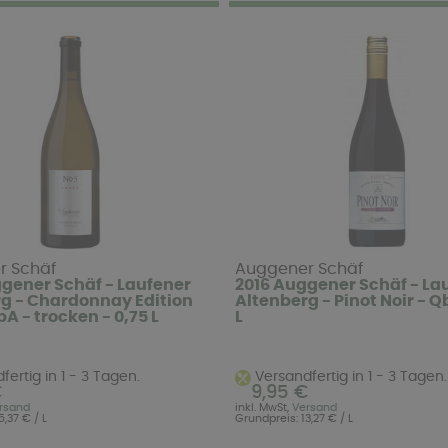
r Schäf
Auggener Schäf
gener Schäf - Laufener
2016 Auggener Schäf - La
g - Chardonnay Edition
Altenberg - Pinot Noir - Q
bA - trocken - 0,75 L
L
ertig in 1 - 3 Tagen.
Versandfertig in 1 - 3 Tagen.
€
9,95 €
rsand
inkl. MwSt,
Versand
5,37 € / L
Grundpreis: 13,27 € / L