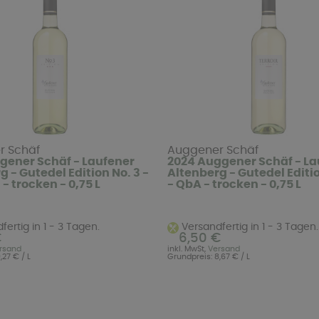
r Schäf
Auggener Schäf
gener Schäf - Laufener
2024 Auggener Schäf - La
 - Gutedel Edition No. 3 -
Altenberg - Gutedel Editio
- trocken - 0,75 L
- QbA - trocken - 0,75 L
ertig in 1 - 3 Tagen.
Versandfertig in 1 - 3 Tagen.
€
6,50 €
rsand
inkl. MwSt,
Versand
,27 € / L
Grundpreis: 8,67 € / L