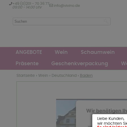
+49 (0)201 - 70 36 77
info@vivino.de
09:00 - 14:00 Uhr
ANGEBOTE
Wein
Schaumwein
Präsente
Geschenkverpackung
We
Startseite
›
Wein
›
Deutschland
›
Baden
Wir benötigen I
YouTube Vide
Liebe Kunden,
wir möchten Si