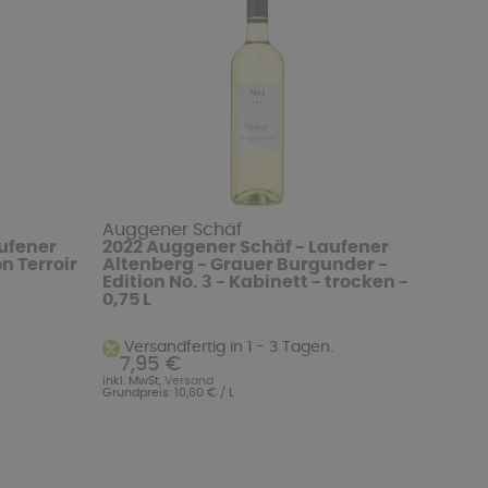
Auggener Schäf
ufener
2022 Auggener Schäf - Laufener
n Terroir
Altenberg - Grauer Burgunder -
Edition No. 3 - Kabinett - trocken -
0,75 L
Versandfertig in 1 - 3 Tagen.
7,95 €
inkl. MwSt,
Versand
Grundpreis: 10,60 € / L