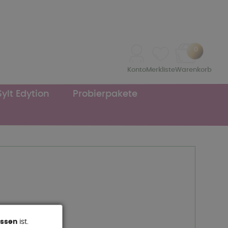
0
Konto
Merkliste
Warenkorb
Sylt Edytion
Probierpakete
ossen
ist.