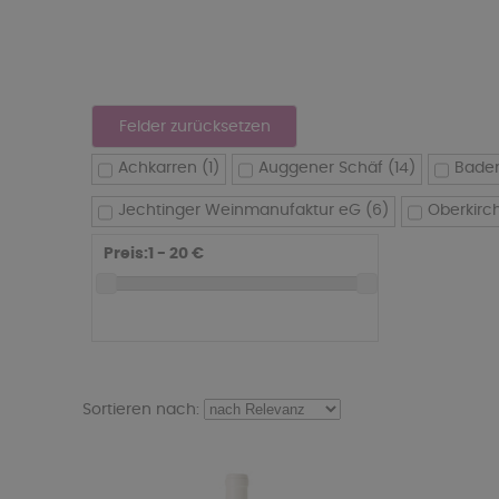
Achkarren
(1)
Auggener Schäf
(14)
Bade
Jechtinger Weinmanufaktur eG
(6)
Oberkirc
Preis:
1 - 20
€
Sortieren nach: