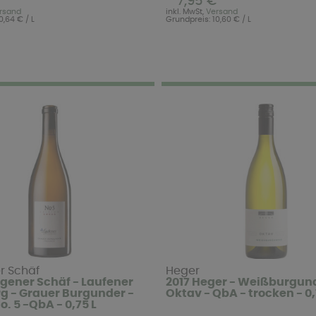
7,95 €
rsand
inkl. MwSt,
Versand
0,64 € / L
Grundpreis: 10,60 € / L
r Schäf
Heger
gener Schäf - Laufener
2017 Heger - Weißburgund
g - Grauer Burgunder -
Oktav - QbA - trocken - 0,
o. 5 -QbA - 0,75 L