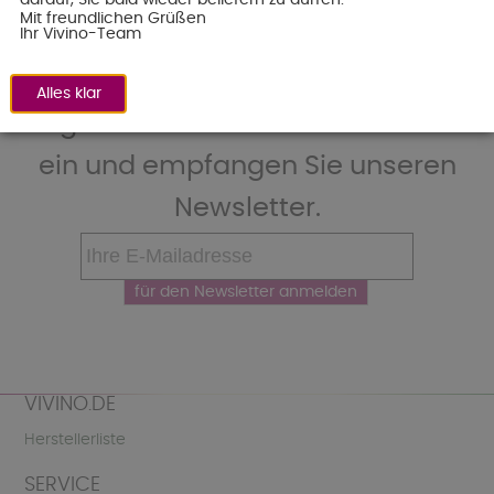
stellt nicht immer das tatsächliche Gewicht eines
Mit freundlichen Grüßen
Artikels dar, sondern dient in erster Linie der
Ihr Vivino-Team
Berechnung der Versandkosten.
Alles klar
Tragen Sie hier Ihre E-Mail-Adresse
ein und empfangen Sie unseren
Newsletter.
VIVINO.DE
Herstellerliste
SERVICE