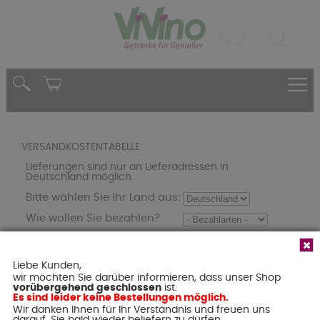
VERSANDKOSTENTABELLE
Lieferungen sind nur an Lieferadressen in
Deutschland möglich.
Bitte wählen Sie Ihr Land aus:
Wie wollen Sie bezahlen?
Versandart und Zahlungsart
Preis/€
0,00 €
Liebe Kunden,
0,00 €
wir möchten Sie darüber informieren, dass unser Shop
vorübergehend geschlossen
ist.
0,00 €
Es sind leider keine Bestellungen möglich.
Wir danken Ihnen für Ihr Verständnis und freuen uns
Das bei den Artikeln ausgewiesene Versandgewicht
darauf, Sie bald wieder beliefern zu dürfen.