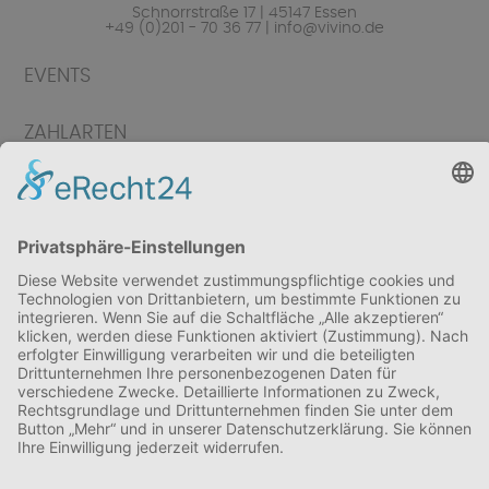
Schnorrstraße 17 | 45147 Essen
+49 (0)201 - 70 36 77 | info@vivino.de
EVENTS
ZAHLARTEN