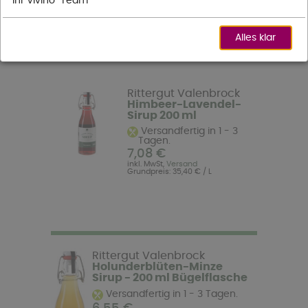
Ihr Vivino-Team
Filter
Alles klar
Sortieren nach:
Artikel 1 - 6 (6
Seite:
[1]
Gesamt)
Rittergut Valenbrock
Himbeer-Lavendel-
Sirup 200 ml
Versandfertig in 1 - 3
Tagen.
7,08 €
inkl. MwSt,
Versand
Grundpreis: 35,40 € / L
Rittergut Valenbrock
Holunderblüten-Minze
Sirup - 200 ml Bügelflasche
Versandfertig in 1 - 3 Tagen.