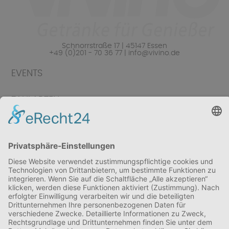
Schnorrstraße 17 | 45147 Essen
+49 (0)201 - 70 36 77 | info@vivino.de
EVENTS
ZAHLARTEN