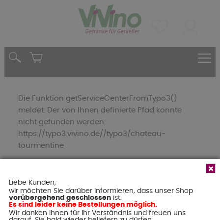
Die Funktion getServiceCenterFromTypo3()
meldet: Der von Ihnen definierte Pfad konnte
nicht gefunden werden:
https://typo3.vivino.de//typo3/chateau-
tourmentine
Liebe Kunden,
wir möchten Sie darüber informieren, dass unser Shop
Tragen Sie hier Ihre E-Mail-Adresse
vorübergehend geschlossen
ist.
Es sind leider keine Bestellungen möglich.
Wir danken Ihnen für Ihr Verständnis und freuen uns
ein und empfangen Sie unseren
darauf, Sie bald wieder beliefern zu dürfen.