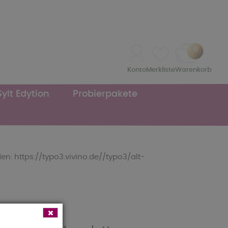
0
Konto
Merkliste
Warenkorb
Sylt Edytion
Probierpakete
n: https://typo3.vivino.de//typo3/alt-