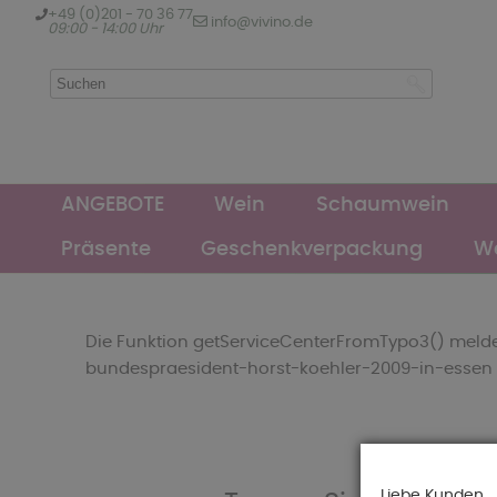
+49 (0)201 - 70 36 77
info@vivino.de
09:00 - 14:00 Uhr
ANGEBOTE
Wein
Schaumwein
Präsente
Geschenkverpackung
We
Die Funktion getServiceCenterFromTypo3() meldet:
bundespraesident-horst-koehler-2009-in-essen
Liebe Kunden,