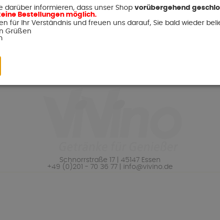
 E-Mail-Adresse ein und empfangen Si
e darüber informieren, dass unser Shop
vorübergehend geschl
 keine Bestellungen möglich.
n für Ihr Verständnis und freuen uns darauf, Sie bald wieder beli
en Grüßen
m
Schnorrstraße 17 | 45147 Essen
+49 (0)201 - 70 36 77 | info@vivino.de