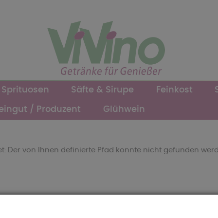
Sprituosen
Säfte & Sirupe
Feinkost
ingut / Produzent
Glühwein
 Der von Ihnen definierte Pfad konnte nicht gefunden werde